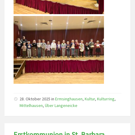
28. Oktober 2025
in
Ermsinghausen
,
Kultur
,
Kulturring
,
Mittelhausen
,
Über Langeneicke
Erstkommunion in St. Barbara