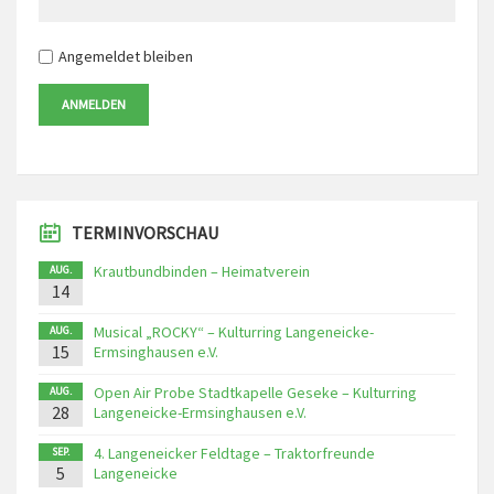
Angemeldet bleiben
ANMELDEN
TERMINVORSCHAU
Krautbundbinden – Heimatverein
AUG.
14
Musical „ROCKY“ – Kulturring Langeneicke-
AUG.
15
Ermsinghausen e.V.
Open Air Probe Stadtkapelle Geseke – Kulturring
AUG.
28
Langeneicke-Ermsinghausen e.V.
4. Langeneicker Feldtage – Traktorfreunde
SEP.
5
Langeneicke