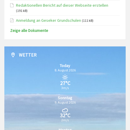
Redaktionellen Bericht auf dieser Webseite erstellen
(191 kB)
Anmeldung an Geseker Grundschulen
(111 kB)
Zeige alle Dokumente
WETTER
Today
8. August 2026
27°C
3m/s
Sonntag
9. August 2026
32°C
2m/s