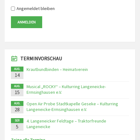
Angemeldet bleiben
ANMELDEN
TERMINVORSCHAU
Krautbundbinden – Heimatverein
AUG.
14
Musical „ROCKY“ – Kulturring Langeneicke-
AUG.
15
Ermsinghausen e.V.
Open Air Probe Stadtkapelle Geseke – Kulturring
AUG.
28
Langeneicke-Ermsinghausen e.V.
4. Langeneicker Feldtage – Traktorfreunde
SEP.
5
Langeneicke