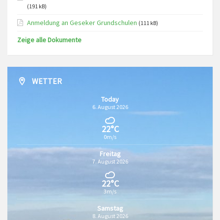
(191 kB)
Anmeldung an Geseker Grundschulen
(111 kB)
Zeige alle Dokumente
WETTER
Today
6. August 2026
22°C
0m/s
Freitag
7. August 2026
22°C
3m/s
Samstag
8. August 2026