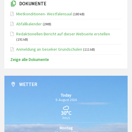
DOKUMENTE
Mietkonditionen- Westfalensaal
(180 kB)
Abfallkalender
(2MB)
Redaktionellen Bericht auf dieser Webseite erstellen
(191 kB)
Anmeldung an Geseker Grundschulen
(111 kB)
Zeige alle Dokumente
WETTER
Today
9. August 2026
30°C
3m/s
Montag