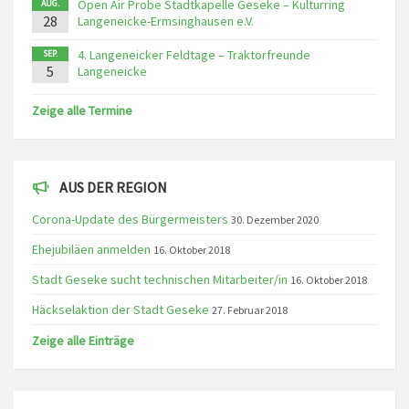
Open Air Probe Stadtkapelle Geseke – Kulturring
AUG.
28
Langeneicke-Ermsinghausen e.V.
4. Langeneicker Feldtage – Traktorfreunde
SEP.
5
Langeneicke
Zeige alle Termine
AUS DER REGION
Corona-Update des Bürgermeisters
30. Dezember 2020
Ehejubiläen anmelden
16. Oktober 2018
Stadt Geseke sucht technischen Mitarbeiter/in
16. Oktober 2018
Häckselaktion der Stadt Geseke
27. Februar 2018
Zeige alle Einträge