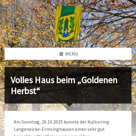
MENU
Volles Haus beim „Goldenen
Herbst“
Am Sonntag, 26.10.2025 konnte der Kulturring
Langeneicke-Ermsinghausen einen sehr gut