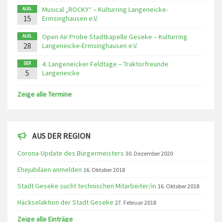
Musical „ROCKY“ – Kulturring Langeneicke-
AUG.
15
Ermsinghausen e.V.
Open Air Probe Stadtkapelle Geseke – Kulturring
AUG.
28
Langeneicke-Ermsinghausen e.V.
4. Langeneicker Feldtage – Traktorfreunde
SEP.
5
Langeneicke
Zeige alle Termine
AUS DER REGION
Corona-Update des Bürgermeisters
30. Dezember 2020
Ehejubiläen anmelden
16. Oktober 2018
Stadt Geseke sucht technischen Mitarbeiter/in
16. Oktober 2018
Häckselaktion der Stadt Geseke
27. Februar 2018
Zeige alle Einträge