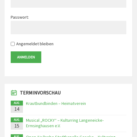
Passwort:
Angemeldet bleiben
ANMELDEN
TERMINVORSCHAU
Krautbundbinden – Heimatverein
AUG.
14
Musical „ROCKY“ – Kulturring Langeneicke-
AUG.
15
Ermsinghausen e.V.
AUG.