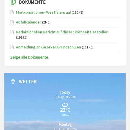
DOKUMENTE
Mietkonditionen- Westfalensaal
(180 kB)
Abfallkalender
(2MB)
Redaktionellen Bericht auf dieser Webseite erstellen
(191 kB)
Anmeldung an Geseker Grundschulen
(111 kB)
Zeige alle Dokumente
WETTER
Today
9. August 2026
22°C
1m/s
Montag
10. August 2026