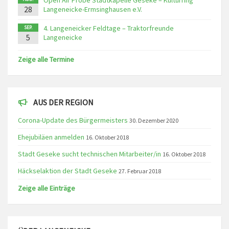
Open Air Probe Stadtkapelle Geseke – Kulturring
28
Langeneicke-Ermsinghausen e.V.
4. Langeneicker Feldtage – Traktorfreunde
SEP.
5
Langeneicke
Zeige alle Termine
AUS DER REGION
Corona-Update des Bürgermeisters
30. Dezember 2020
Ehejubiläen anmelden
16. Oktober 2018
Stadt Geseke sucht technischen Mitarbeiter/in
16. Oktober 2018
Häckselaktion der Stadt Geseke
27. Februar 2018
Zeige alle Einträge