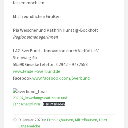
lassen möchten.
Mit freundlichen Grüßen
Pia Weischer und Kathrin Hunstig-Bockholt
Regionalmanagerinnen
LAG 5verBund – Innovation durch Vielfalt e.V.
Steinweg 4b
59590 GesekeTelefon: 02942 – 9772558
www.leader-5verbund.de
Facebook
www.facebook.com/5verbund
200107_Bewerbungsstart-Natur-und-
Landschaftsführer
Herunterladen
9. Januar 2020 in
Ermsinghausen
,
Mittelhausen
,
Über
Langeneicke