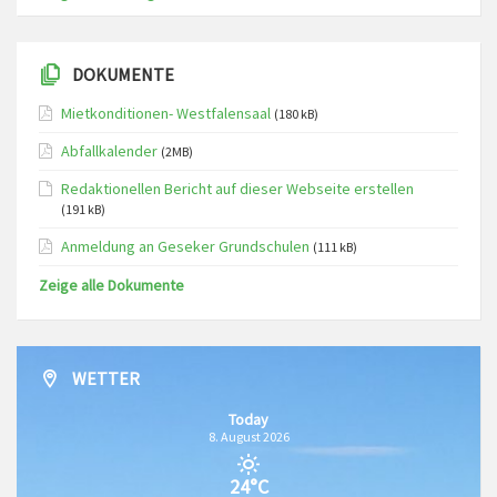
DOKUMENTE
Mietkonditionen- Westfalensaal
(180 kB)
Abfallkalender
(2MB)
Redaktionellen Bericht auf dieser Webseite erstellen
(191 kB)
Anmeldung an Geseker Grundschulen
(111 kB)
Zeige alle Dokumente
WETTER
Today
8. August 2026
24°C