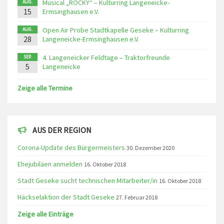
Musical „ROCKY“ – Kulturring Langeneicke-
AUG.
15
Ermsinghausen e.V.
Open Air Probe Stadtkapelle Geseke – Kulturring
AUG.
28
Langeneicke-Ermsinghausen e.V.
4. Langeneicker Feldtage – Traktorfreunde
SEP.
5
Langeneicke
Zeige alle Termine
AUS DER REGION
Corona-Update des Bürgermeisters
30. Dezember 2020
Ehejubiläen anmelden
16. Oktober 2018
Stadt Geseke sucht technischen Mitarbeiter/in
16. Oktober 2018
Häckselaktion der Stadt Geseke
27. Februar 2018
Zeige alle Einträge