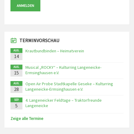
ANMELDEN
TERMINVORSCHAU
Krautbundbinden – Heimatverein
AUG.
14
Musical „ROCKY“ – Kulturring Langeneicke-
AUG.
15
Ermsinghausen e.V.
Open Air Probe Stadtkapelle Geseke – Kulturring
AUG.
28
Langeneicke-Ermsinghausen e.V.
4. Langeneicker Feldtage – Traktorfreunde
SEP.
5
Langeneicke
Zeige alle Termine