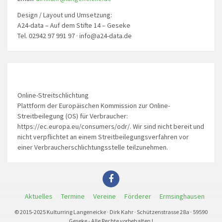
Design / Layout und Umsetzung:
A24-data – Auf dem Stifte 14 – Geseke
Tel. 02942 97 991 97 · info@a24-data.de
Online-Streitschlichtung
Plattform der Europäischen Kommission zur Online-
Streitbeilegung (OS) für Verbraucher:
https://ec.europa.eu/consumers/odr/. Wir sind nicht bereit und
nicht verpflichtet an einem Streitbeilegungsverfahren vor
einer Verbraucherschlichtungsstelle teilzunehmen.
Aktuelles
Termine
Vereine
Förderer
Ermsinghausen
© 2015-2025 Kulturring Langeneicke · Dirk Kahr · Schützenstrasse 28a · 59590
Geseke - Alle Rechte vorbehalten !