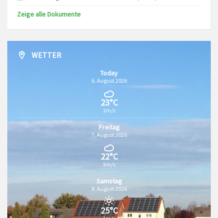
Zeige alle Dokumente
WETTER
Today
6. August 2026
23°C
1m/s
Freitag
7. August 2026
22°C
3m/s
Samstag
8. August 2026
25°C