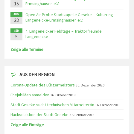
15
Ermsinghausen e.V.
Open Air Probe Stadtkapelle Geseke – Kulturring
AUG.
28
Langeneicke-Ermsinghausen e.V.
4. Langeneicker Feldtage – Traktorfreunde
SEP.
5
Langeneicke
Zeige alle Termine
AUS DER REGION
Corona-Update des Bürgermeisters
30. Dezember 2020
Ehejubiläen anmelden
16. Oktober 2018
Stadt Geseke sucht technischen Mitarbeiter/in
16. Oktober 2018
Häckselaktion der Stadt Geseke
27. Februar 2018
Zeige alle Einträge