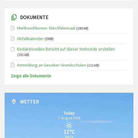
DOKUMENTE
Mietkonditionen- Westfalensaal
(180 kB)
Abfallkalender
(2MB)
Redaktionellen Bericht auf dieser Webseite erstellen
(191 kB)
Anmeldung an Geseker Grundschulen
(111 kB)
Zeige alle Dokumente
WETTER
Today
7. August 2026
11°C
2m/s