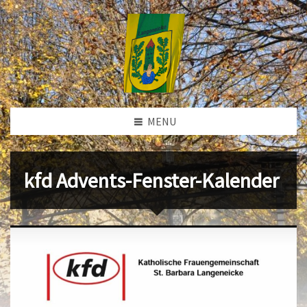
MENU
kfd Advents-Fenster-Kalender