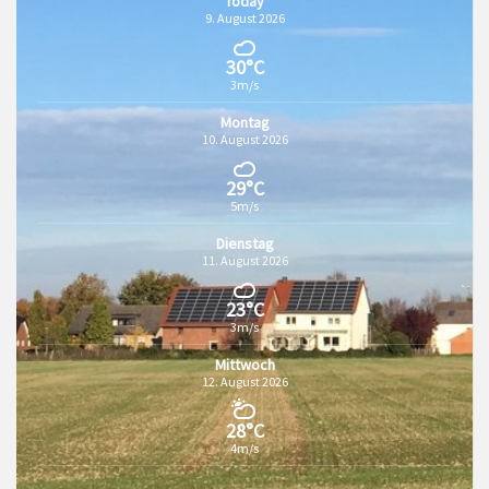
Today
9. August 2026
30°C
3m/s
Montag
10. August 2026
29°C
5m/s
Dienstag
11. August 2026
23°C
3m/s
Mittwoch
12. August 2026
28°C
4m/s