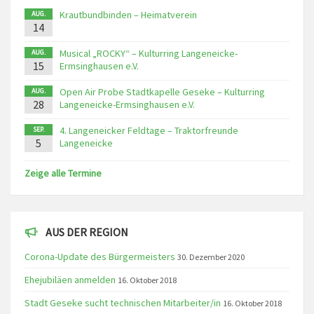
Krautbundbinden – Heimatverein
AUG.
14
Musical „ROCKY“ – Kulturring Langeneicke-
AUG.
15
Ermsinghausen e.V.
Open Air Probe Stadtkapelle Geseke – Kulturring
AUG.
28
Langeneicke-Ermsinghausen e.V.
4. Langeneicker Feldtage – Traktorfreunde
SEP.
5
Langeneicke
Zeige alle Termine
AUS DER REGION
Corona-Update des Bürgermeisters
30. Dezember 2020
Ehejubiläen anmelden
16. Oktober 2018
Stadt Geseke sucht technischen Mitarbeiter/in
16. Oktober 2018