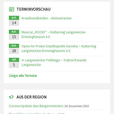
TERMINVORSCHAU
Krautbundbinden – Heimatverein
AUG.
14
Musical „ROCKY“ – Kulturring Langeneicke-
AUG.
15
Ermsinghausen e.V.
Open Air Probe Stadtkapelle Geseke – Kulturring
AUG.
28
Langeneicke-Ermsinghausen e.V.
4. Langeneicker Feldtage – Traktorfreunde
SEP.
5
Langeneicke
Zeige alle Termine
AUS DER REGION
Corona-Update des Bürgermeisters
30. Dezember 2020