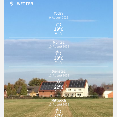
WETTER
Today
9. August 2026
19°C
0m/s
Montag
10. August 2026
30°C
7m/s
Dienstag
11. August 2026
22°C
3m/s
Mittwoch
12. August 2026
27°C