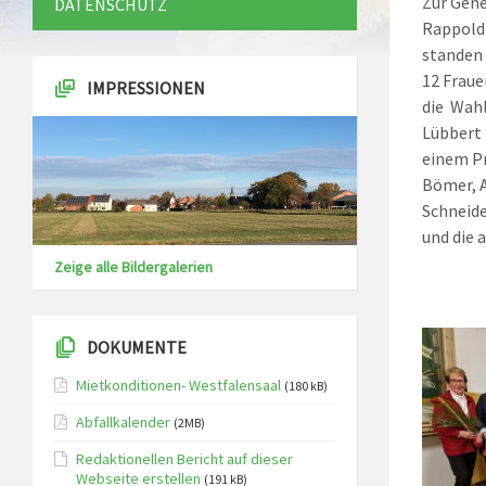
Zur Gene
DATENSCHUTZ
Rappold 
standen 
12 Fraue
IMPRESSIONEN
die Wahl
Lübbert 
einem Pr
Bömer, A
Schneide
und die
Zeige alle Bildergalerien
DOKUMENTE
Mietkonditionen- Westfalensaal
(180 kB)
Abfallkalender
(2MB)
Redaktionellen Bericht auf dieser
Webseite erstellen
(191 kB)