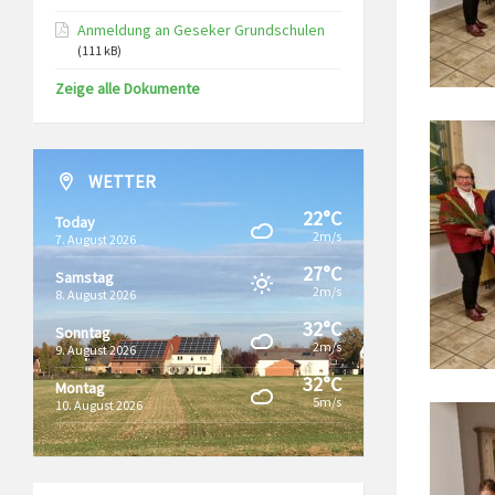
Anmeldung an Geseker Grundschulen
(111 kB)
Zeige alle Dokumente
WETTER
22°C
Today
2m/s
7. August 2026
27°C
Samstag
2m/s
8. August 2026
32°C
Sonntag
2m/s
9. August 2026
32°C
Montag
5m/s
10. August 2026