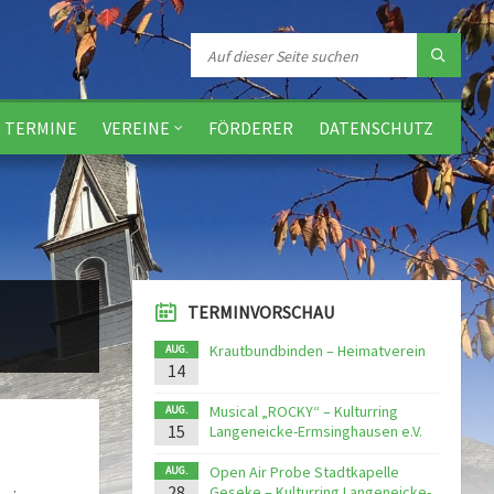
TERMINE
VEREINE
FÖRDERER
DATENSCHUTZ
TERMINVORSCHAU
Krautbundbinden – Heimatverein
AUG.
14
Musical „ROCKY“ – Kulturring
AUG.
15
Langeneicke-Ermsinghausen e.V.
Open Air Probe Stadtkapelle
AUG.
28
Geseke – Kulturring Langeneicke-