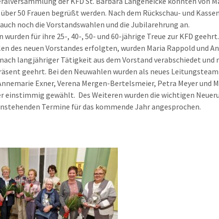
ralversammlung der KFD St. Barbara Langeneicke konnten von M
über 50 Frauen begrüßt werden. Nach dem Rückschau- und Kasse
auch noch die Vorstandswahlen und die Jubilarehrung an.
n wurden für ihre 25-, 40-, 50- und 60-jährige Treue zur KFD geehrt
en des neuen Vorstandes erfolgten, wurden Maria Rappold und A
nach langjähriger Tätigkeit aus dem Vorstand verabschiedet und 
äsent geehrt. Bei den Neuwahlen wurden als neues Leitungsteam
nnemarie Exner, Verena Mergen-Bertelsmeier, Petra Meyer und M
r einstimmig gewählt. Des Weiteren wurden die wichtigen Neuer
 anstehenden Termine für das kommende Jahr angesprochen.