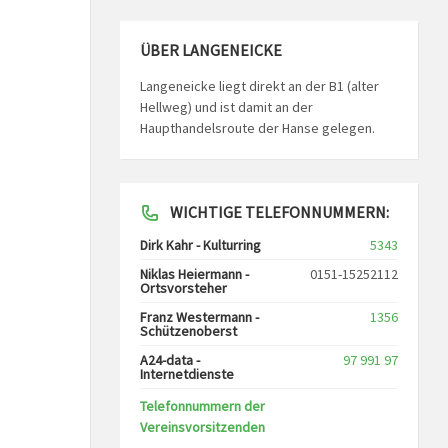
ÜBER LANGENEICKE
Langeneicke liegt direkt an der B1 (alter
Hellweg) und ist damit an der
Haupthandelsroute der Hanse gelegen.
WICHTIGE TELEFONNUMMERN:
Dirk Kahr - Kulturring
5343
Niklas Heiermann -
0151-15252112
Ortsvorsteher
Franz Westermann -
1356
Schützenoberst
A24-data -
97 991 97
Internetdienste
Telefonnummern der
Vereinsvorsitzenden