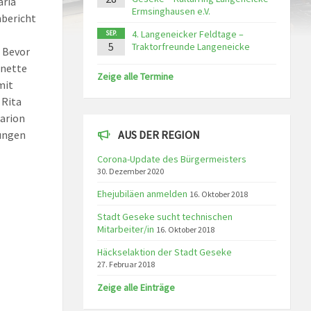
aria
Ermsinghausen e.V.
nbericht
4. Langeneicker Feldtage –
SEP.
5
Traktorfreunde Langeneicke
. Bevor
nnette
Zeige alle Termine
mit
 Rita
arion
ungen
AUS DER REGION
Corona-Update des Bürgermeisters
30. Dezember 2020
Ehejubiläen anmelden
16. Oktober 2018
Stadt Geseke sucht technischen
Mitarbeiter/in
16. Oktober 2018
Häckselaktion der Stadt Geseke
27. Februar 2018
Zeige alle Einträge