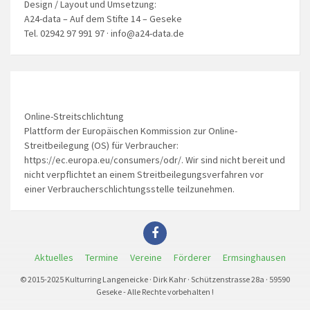
Design / Layout und Umsetzung:
A24-data – Auf dem Stifte 14 – Geseke
Tel. 02942 97 991 97 · info@a24-data.de
Online-Streitschlichtung
Plattform der Europäischen Kommission zur Online-
Streitbeilegung (OS) für Verbraucher:
https://ec.europa.eu/consumers/odr/. Wir sind nicht bereit und
nicht verpflichtet an einem Streitbeilegungsverfahren vor
einer Verbraucherschlichtungsstelle teilzunehmen.
Aktuelles
Termine
Vereine
Förderer
Ermsinghausen
© 2015-2025 Kulturring Langeneicke · Dirk Kahr · Schützenstrasse 28a · 59590
Geseke - Alle Rechte vorbehalten !