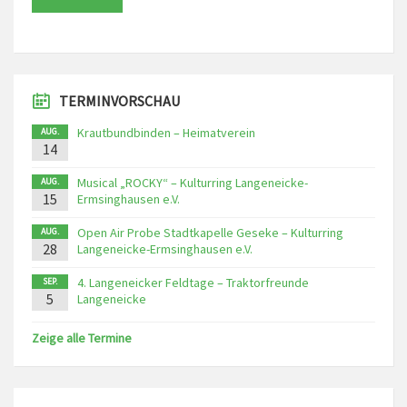
TERMINVORSCHAU
Krautbundbinden – Heimatverein
AUG.
14
Musical „ROCKY“ – Kulturring Langeneicke-
AUG.
15
Ermsinghausen e.V.
Open Air Probe Stadtkapelle Geseke – Kulturring
AUG.
28
Langeneicke-Ermsinghausen e.V.
4. Langeneicker Feldtage – Traktorfreunde
SEP.
5
Langeneicke
Zeige alle Termine