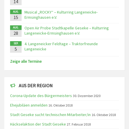
14
Musical „ROCKY“ – Kulturring Langeneicke-
AUG.
15
Ermsinghausen e.V.
Open Air Probe Stadtkapelle Geseke – Kulturring
AUG.
28
Langeneicke-Ermsinghausen e.V.
4. Langeneicker Feldtage – Traktorfreunde
SEP.
5
Langeneicke
Zeige alle Termine
AUS DER REGION
Corona-Update des Bürgermeisters
30. Dezember 2020
Ehejubiläen anmelden
16. Oktober 2018
Stadt Geseke sucht technischen Mitarbeiter/in
16. Oktober 2018
Häckselaktion der Stadt Geseke
27. Februar 2018