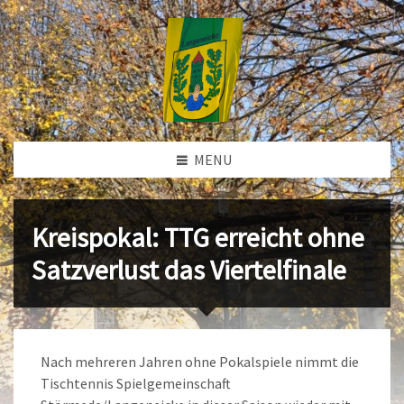
MENU
Kreispokal: TTG erreicht ohne
Satzverlust das Viertelfinale
Nach mehreren Jahren ohne Pokalspiele nimmt die
Tischtennis Spielgemeinschaft