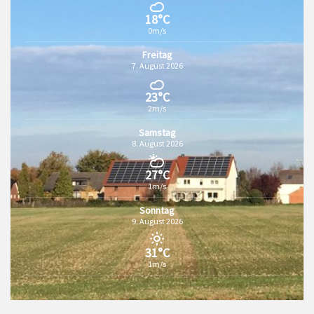
18°C
0m/s
Freitag
7. August 2026
23°C
2m/s
Samstag
8. August 2026
27°C
1m/s
Sonntag
9. August 2026
31°C
1m/s