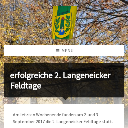
MENU
erfolgreiche 2. Langeneicker
Feldtage
Am letzten Wochenende fanden am 2. und 3.
September 2017 die 2. Langeneicker Feldtage statt.