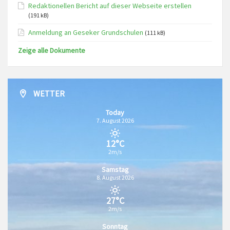
Redaktionellen Bericht auf dieser Webseite erstellen
(191 kB)
Anmeldung an Geseker Grundschulen
(111 kB)
Zeige alle Dokumente
WETTER
Today
7. August 2026
12°C
2m/s
Samstag
8. August 2026
27°C
2m/s
Sonntag