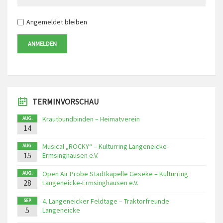
Angemeldet bleiben
ANMELDEN
TERMINVORSCHAU
Krautbundbinden – Heimatverein
AUG.
14
Musical „ROCKY“ – Kulturring Langeneicke-
AUG.
15
Ermsinghausen e.V.
Open Air Probe Stadtkapelle Geseke – Kulturring
AUG.
28
Langeneicke-Ermsinghausen e.V.
4. Langeneicker Feldtage – Traktorfreunde
SEP.
5
Langeneicke