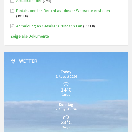
Abfallkalender
(2MB)
Redaktionellen Bericht auf dieser Webseite erstellen
(191 kB)
Anmeldung an Geseker Grundschulen
(111 kB)
Zeige alle Dokumente
WETTER
Today
8. August 2026
14°C
1m/s
Sonntag
9. August 2026
33°C
3m/s