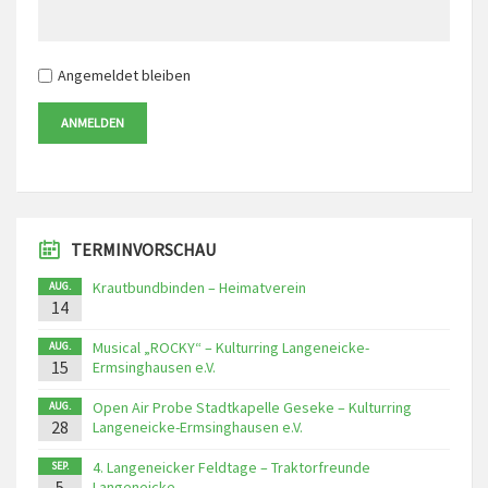
Angemeldet bleiben
ANMELDEN
TERMINVORSCHAU
Krautbundbinden – Heimatverein
AUG.
14
Musical „ROCKY“ – Kulturring Langeneicke-
AUG.
15
Ermsinghausen e.V.
Open Air Probe Stadtkapelle Geseke – Kulturring
AUG.
28
Langeneicke-Ermsinghausen e.V.
4. Langeneicker Feldtage – Traktorfreunde
SEP.
5
Langeneicke