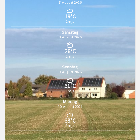
7. August 2026
19°C
2m/s
Samstag
8. August 2026
26°C
2m/s
Sonntag
9. August 2026
31°C
2m/s
Montag
10. August 2026
33°C
3m/s