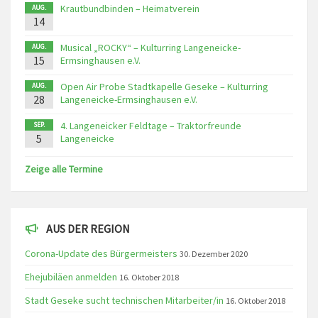
Krautbundbinden – Heimatverein
AUG.
14
Musical „ROCKY“ – Kulturring Langeneicke-
AUG.
15
Ermsinghausen e.V.
Open Air Probe Stadtkapelle Geseke – Kulturring
AUG.
28
Langeneicke-Ermsinghausen e.V.
4. Langeneicker Feldtage – Traktorfreunde
SEP.
5
Langeneicke
Zeige alle Termine
AUS DER REGION
Corona-Update des Bürgermeisters
30. Dezember 2020
Ehejubiläen anmelden
16. Oktober 2018
Stadt Geseke sucht technischen Mitarbeiter/in
16. Oktober 2018