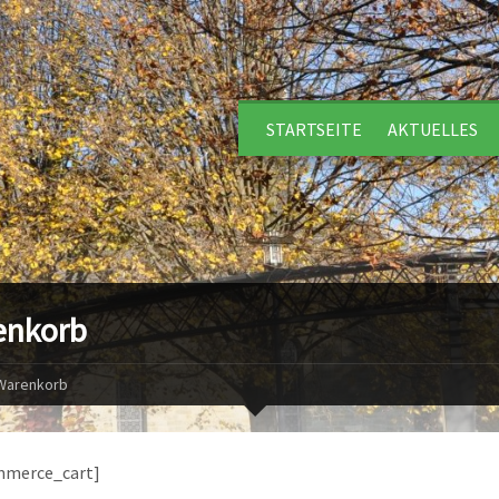
STARTSEITE
AKTUELLES
enkorb
Warenkorb
merce_cart]