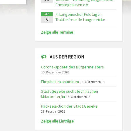
Ermsinghausen e.V.
4. Langeneicker Feldtage –
SEP.
5
Traktorfreunde Langeneicke
Zeige alle Termine
AUS DER REGION
Corona-Update des Bürgermeisters
30. Dezember 2020
Ehejubiläen anmelden
16. Oktober 2018
Stadt Geseke sucht technischen
Mitarbeiter/in
16. Oktober 2018
Häckselaktion der Stadt Geseke
27. Februar 2018
Zeige alle Einträge