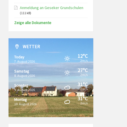
Anmeldung an Geseker Grundschulen
(111 kB)
Zeige alle Dokumente
WETTER
12°C
Today
2m/s
7. August 2026
27°C
Samstag
2m/s
8. August 2026
31°C
Sonntag
2m/s
9. August 2026
31°C
Montag
2m/s
10. August 2026