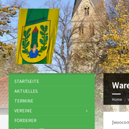
STARTSEITE
War
AKTUELLES
Home
TERMINE
VEREINE
FÖRDERER
[woocom