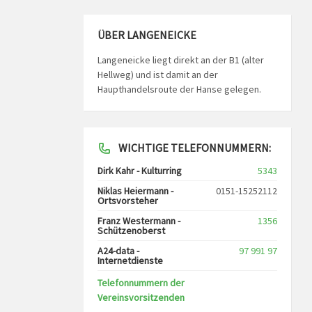
ÜBER LANGENEICKE
Langeneicke liegt direkt an der B1 (alter
Hellweg) und ist damit an der
Haupthandelsroute der Hanse gelegen.
WICHTIGE TELEFONNUMMERN:
Dirk Kahr - Kulturring
5343
Niklas Heiermann -
0151-15252112
Ortsvorsteher
Franz Westermann -
1356
Schützenoberst
A24-data -
97 991 97
Internetdienste
Telefonnummern der
Vereinsvorsitzenden