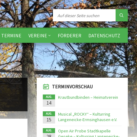
TERMINE
VEREINE
FÖRDERER
DATENSCHUTZ
TERMINVORSCHAU
Krautbundbinden – Heimatverein
AUG.
14
Musical „ROCKY“ – Kulturring
AUG.
15
Langeneicke-Ermsinghausen e.V.
Open Air Probe Stadtkapelle
AUG.
28
Geseke – Kulturring Langeneicke-