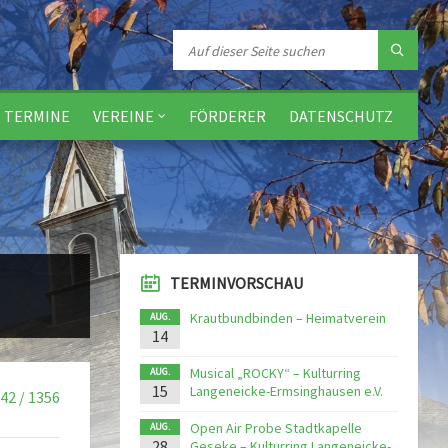
TERMINE
VEREINE
FÖRDERER
DATENSCHUTZ
TERMINVORSCHAU
Krautbundbinden – Heimatverein
AUG.
14
Musical „ROCKY“ – Kulturring
AUG.
15
Langeneicke-Ermsinghausen e.V.
42 / 1356
Open Air Probe Stadtkapelle
AUG.
28
Geseke – Kulturring Langeneicke-