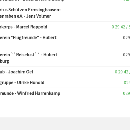
ertus Schützen Ermsinghausen-
nraben e.V. - Jens Volmer
korps - Marcel Rappold
0 29 42 / 
rein “Flugfreunde” - Hubert
029
rein ``Reiselust`` - Hubert
029
burg
ub - Joachim Oel
0 29 42 
ruppe - Ulrike Hunold
02
reunde - Winfried Harrenkamp
029