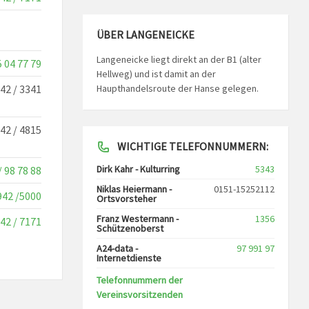
ÜBER LANGENEICKE
Langeneicke liegt direkt an der B1 (alter
5 04 77 79
Hellweg) und ist damit an der
42 / 3341
Haupthandelsroute der Hanse gelegen.
42 / 4815
WICHTIGE TELEFONNUMMERN:
Dirk Kahr - Kulturring
5343
/ 98 78 88
Niklas Heiermann -
0151-15252112
942 /5000
Ortsvorsteher
Franz Westermann -
1356
42 / 7171
Schützenoberst
A24-data -
97 991 97
Internetdienste
Telefonnummern der
Vereinsvorsitzenden