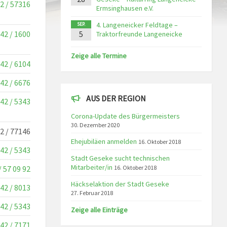
2 / 57316
Ermsinghausen e.V.
4. Langeneicker Feldtage –
SEP.
42 / 1600
5
Traktorfreunde Langeneicke
Zeige alle Termine
42 / 6104
42 / 6676
AUS DER REGION
42 / 5343
Corona-Update des Bürgermeisters
30. Dezember 2020
2 / 77146
Ehejubiläen anmelden
16. Oktober 2018
42 / 5343
Stadt Geseke sucht technischen
Mitarbeiter/in
/ 57 09 92
16. Oktober 2018
Häckselaktion der Stadt Geseke
42 / 8013
27. Februar 2018
42 / 5343
Zeige alle Einträge
42 / 7171