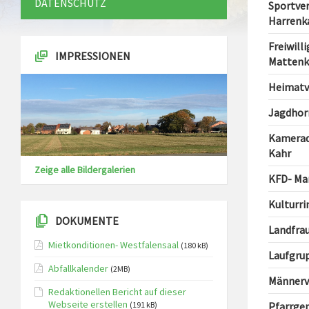
DATENSCHUTZ
Sportver
Harren
Freiwill
IMPRESSIONEN
Mattenk
Heimatve
Jagdhorn
Kamerads
Kahr
Zeige alle Bildergalerien
KFD- Mar
Kulturri
DOKUMENTE
Landfrau
Mietkonditionen- Westfalensaal
(180 kB)
Laufgrup
Abfallkalender
(2MB)
Männerve
Redaktionellen Bericht auf dieser
Webseite erstellen
Pfarrge
(191 kB)