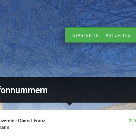
STARTSEITE
AKTUELLES
efonnummern
verein - Oberst Franz
029
mann