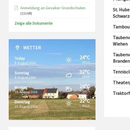
Anmeldung an Geseker Grundschulen
St. Hub
(111 kB)
Schwarze
Zeige alle Dokumente
Tambour
Taubenve
Wiehen
WETTER
Taubenve
24°C
Today
Branden
2m/s
8. August 2026
32°C
Tenniscl
Sonntag
2m/s
9. August 2026
Theaterg
29°C
Montag
5m/s
10. August 2026
Traktorf
22°C
Dienstag
3m/s
11. August 2026