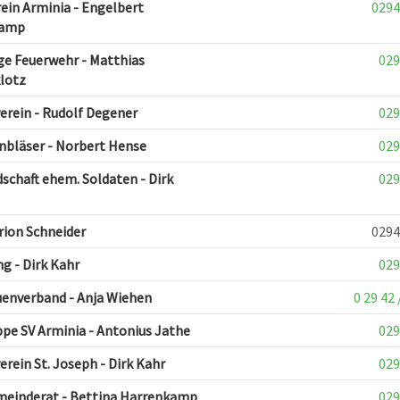
ein Arminia - Engelbert
0294
kamp
ige Feuerwehr - Matthias
029
lotz
rein - Rudolf Degener
029
bläser - Norbert Hense
029
chaft ehem. Soldaten - Dirk
029
ion Schneider
0294
ng - Dirk Kahr
029
enverband - Anja Wiehen
0 29 42 
pe SV Arminia - Antonius Jathe
029
rein St. Joseph - Dirk Kahr
029
meinderat - Bettina Harrenkamp
029