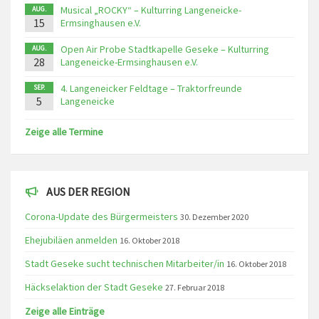
Musical „ROCKY“ – Kulturring Langeneicke-
AUG.
15
Ermsinghausen e.V.
Open Air Probe Stadtkapelle Geseke – Kulturring
AUG.
28
Langeneicke-Ermsinghausen e.V.
4. Langeneicker Feldtage – Traktorfreunde
SEP.
5
Langeneicke
Zeige alle Termine
AUS DER REGION
Corona-Update des Bürgermeisters
30. Dezember 2020
Ehejubiläen anmelden
16. Oktober 2018
Stadt Geseke sucht technischen Mitarbeiter/in
16. Oktober 2018
Häckselaktion der Stadt Geseke
27. Februar 2018
Zeige alle Einträge