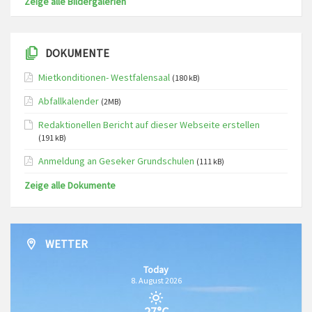
Zeige alle Bildergalerien
DOKUMENTE
Mietkonditionen- Westfalensaal
(180 kB)
Abfallkalender
(2MB)
Redaktionellen Bericht auf dieser Webseite erstellen
(191 kB)
Anmeldung an Geseker Grundschulen
(111 kB)
Zeige alle Dokumente
WETTER
Today
8. August 2026
27°C