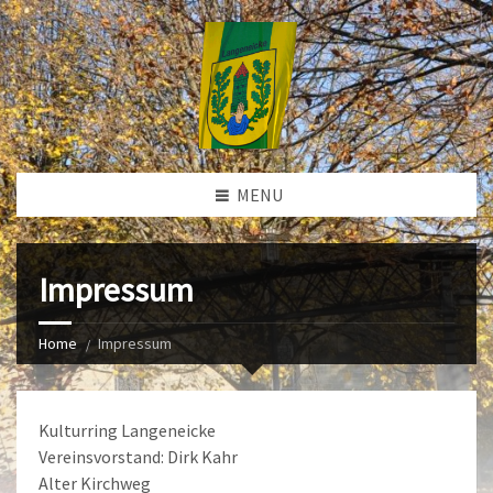
MENU
Impressum
Home
Impressum
Kulturring Langeneicke
Vereinsvorstand: Dirk Kahr
Alter Kirchweg