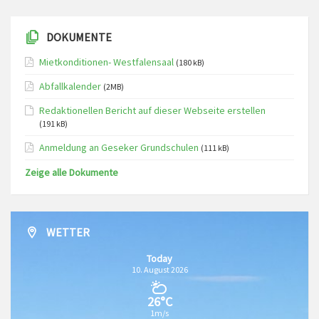
DOKUMENTE
Mietkonditionen- Westfalensaal
(180 kB)
Abfallkalender
(2MB)
Redaktionellen Bericht auf dieser Webseite erstellen
(191 kB)
Anmeldung an Geseker Grundschulen
(111 kB)
Zeige alle Dokumente
WETTER
Today
10. August 2026
26°C
1m/s