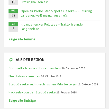
15
Ermsinghausen e.V.
Open Air Probe Stadtkapelle Geseke – Kulturring
AUG.
28
Langeneicke-Ermsinghausen e.V.
4. Langeneicker Feldtage – Traktorfreunde
SEP.
5
Langeneicke
Zeige alle Termine
AUS DER REGION
Corona-Update des Bürgermeisters
30. Dezember 2020
Ehejubiläen anmelden
16. Oktober 2018
Stadt Geseke sucht technischen Mitarbeiter/in
16. Oktober 2018
Häckselaktion der Stadt Geseke
27. Februar 2018
Zeige alle Einträge