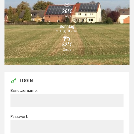
26°C
1m/s
Sonntag
9. August 2026
32°C
2m/s
LOGIN
Benutzername:
Passwort: