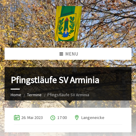
MENU
Pfingstläufe SV Arminia
Home
Termine
Pfingstläufe SV Arminia
26. Mai 2023
17:00
Langeneicke