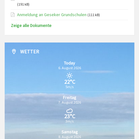
(191 kB)
Anmeldung an Geseker Grundschulen
(111 kB)
Zeige alle Dokumente
WETTER
Today
6. August 2026
22°C
5m/s
Freitag
7. August 2026
23°C
3m/s
Samstag
8. August 2026