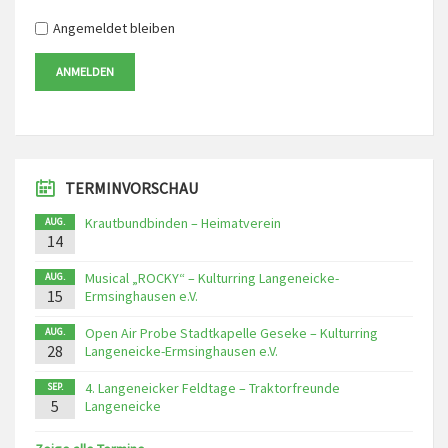
Angemeldet bleiben
ANMELDEN
TERMINVORSCHAU
Krautbundbinden – Heimatverein
AUG.
14
Musical „ROCKY“ – Kulturring Langeneicke-
AUG.
15
Ermsinghausen e.V.
Open Air Probe Stadtkapelle Geseke – Kulturring
AUG.
28
Langeneicke-Ermsinghausen e.V.
4. Langeneicker Feldtage – Traktorfreunde
SEP.
5
Langeneicke