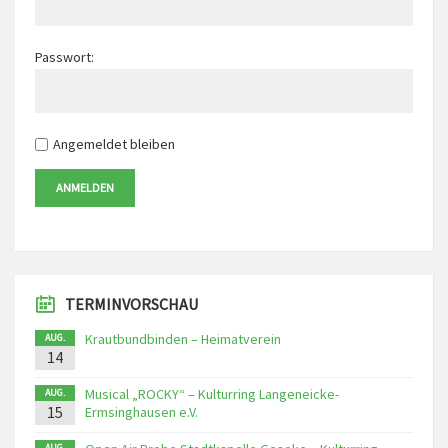
Passwort:
Angemeldet bleiben
ANMELDEN
TERMINVORSCHAU
Krautbundbinden – Heimatverein
AUG.
14
Musical „ROCKY“ – Kulturring Langeneicke-
AUG.
15
Ermsinghausen e.V.
AUG.