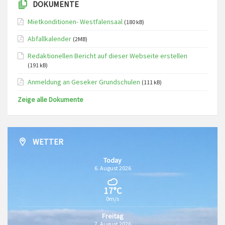
DOKUMENTE
Mietkonditionen- Westfalensaal
(180 kB)
Abfallkalender
(2MB)
Redaktionellen Bericht auf dieser Webseite erstellen
(191 kB)
Anmeldung an Geseker Grundschulen
(111 kB)
Zeige alle Dokumente
WETTER
Today
6. August 2026
17°C
0m/s
Freitag
7. August 2026