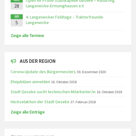
Open Air Probe Stadtkapelle Geseke – Kulturring
28
Langeneicke-Ermsinghausen e.V.
4. Langeneicker Feldtage – Traktorfreunde
SEP.
5
Langeneicke
Zeige alle Termine
AUS DER REGION
Corona-Update des Bürgermeisters
30. Dezember 2020
Ehejubiläen anmelden
16. Oktober 2018
Stadt Geseke sucht technischen Mitarbeiter/in
16. Oktober 2018
Häckselaktion der Stadt Geseke
27. Februar 2018
Zeige alle Einträge