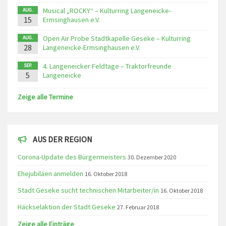
Musical „ROCKY“ – Kulturring Langeneicke-
AUG.
15
Ermsinghausen e.V.
Open Air Probe Stadtkapelle Geseke – Kulturring
AUG.
28
Langeneicke-Ermsinghausen e.V.
4. Langeneicker Feldtage – Traktorfreunde
SEP.
5
Langeneicke
Zeige alle Termine
AUS DER REGION
Corona-Update des Bürgermeisters
30. Dezember 2020
Ehejubiläen anmelden
16. Oktober 2018
Stadt Geseke sucht technischen Mitarbeiter/in
16. Oktober 2018
Häckselaktion der Stadt Geseke
27. Februar 2018
Zeige alle Einträge