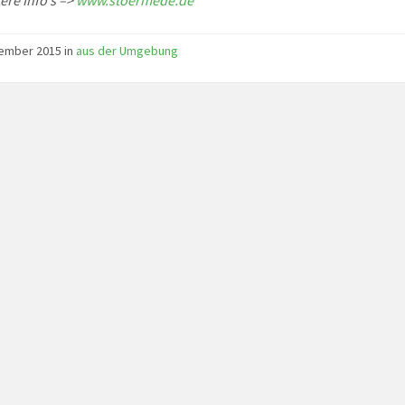
ere Info’s –>
www.stoermede.de
ember 2015 in
aus der Umgebung