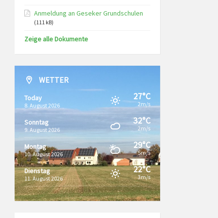
Anmeldung an Geseker Grundschulen
(111 kB)
Zeige alle Dokumente
WETTER
27°C
Today
2m/s
8. August 2026
32°C
Sonntag
2m/s
9. August 2026
29°C
Montag
5m/s
10. August 2026
22°C
Dienstag
3m/s
11. August 2026