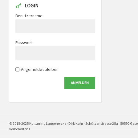
LOGIN
Benutzername:
Passwort:
Angemeldet bleiben
ANMELDEN
© 2015-2025 Kulturring Langeneicke · Dirk Kahr · Schützenstrasse 28a · 59590 Gesek
vorbehalten !